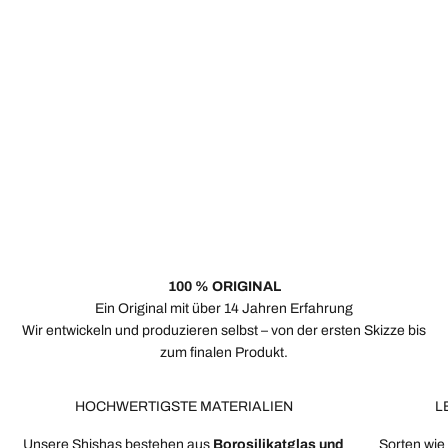
Zubehör
100 % ORIGINAL
Ein Original mit über 14 Jahren Erfahrung
Wir entwickeln und produzieren selbst – von der ersten Skizze bis
zum finalen Produkt.
HOCHWERTIGSTE MATERIALIEN
L
Unsere Shishas bestehen aus
Borosilikatglas und
Sorten wi