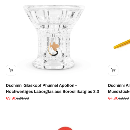
Dschinni Glaskopf Phunnel Apollon –
Dschinni A
Hochwertiges Laborglas aus Borosilikatglas 3.3
Mundstücke
Angebot
Regulärer Preis
Angebot
Regulä
€9,90
€24,90
€4,90
€9,90