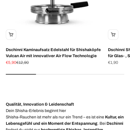
Dschinni Kaminaufsatz Edelstahl für Shishaköpfe
Dschinni Sh
Vulcan Air mit innovativer Air Flow Technologie
für Glas- ,
Angebot
Regulärer Preis
Angebot
€5,90
€12,90
€1,90
Qualität, Innovation & Leidenschaft
Dein Shisha-Erlebnis beginnt hier
Shisha-Rauchen ist mehr als nur ein Trend – es ist eine
Kultur, ein
Lebensgefühl und ein Moment der Entspannung
. Bei
Dschinni
findest du nicht nur
hochwertige Shishas, legendäre