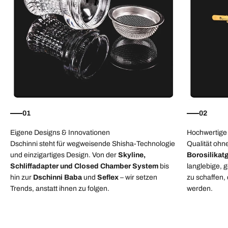
01
02
Eigene Designs & Innovationen
Hochwertige 
Dschinni steht für wegweisende Shisha-Technologie
Qualität oh
und einzigartiges Design. Von der
Skyline,
Borosilikat
Schliffadapter und Closed Chamber System
bis
langlebige, 
hin zur
Dschinni Baba
und
Seflex
– wir setzen
zu schaffen,
Trends, anstatt ihnen zu folgen.
werden.