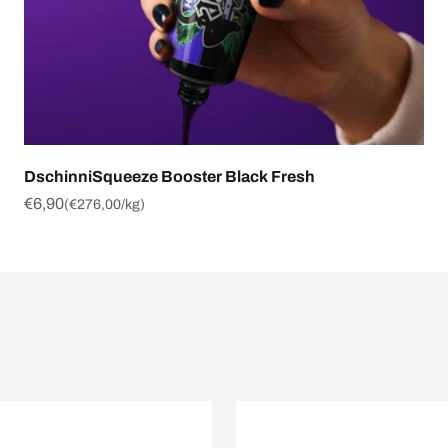
DschinniSqueeze Booster Black Fresh
Angebot
€6,90
(
€276,00
/kg)