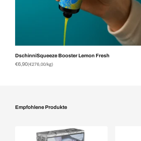
DschinniSqueeze Booster Lemon Fresh
Angebot
€6,90
(
€276,00
/kg)
Empfohlene Produkte