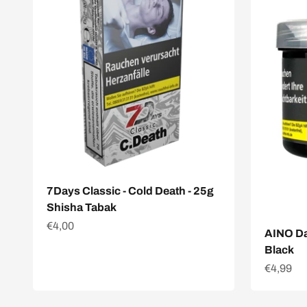
7Days Classic - Cold Death - 25g
Shisha Tabak
Angebot
€4,00
AINO Da
Black
Angebot
€4,99