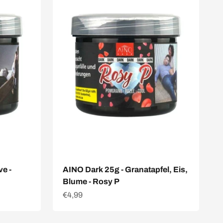
e -
AINO Dark 25g - Granatapfel, Eis,
Blume - Rosy P
Angebot
€4,99