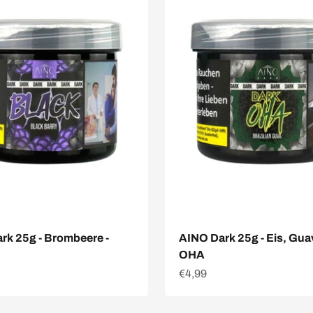
rk 25g - Brombeere -
AINO Dark 25g - Eis, Guav
OHA
Angebot
€4,99