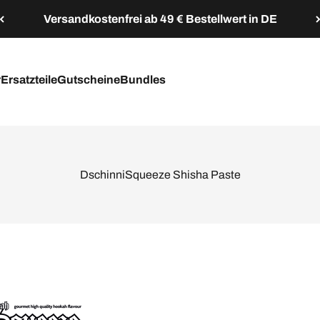
Versandkostenfrei ab 49 € Bestellwert in DE
r
Ersatzteile
Gutscheine
Bundles
DschinniSqueeze Shisha Paste