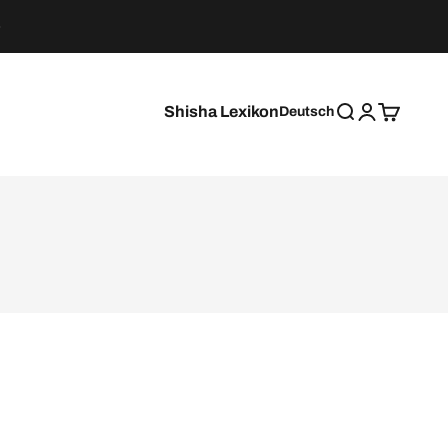
Shisha Lexikon
Deutsch
Suche
Anmelden
Warenkor