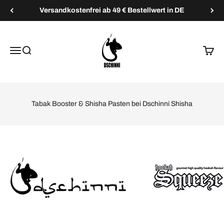
Zum Inhalt springen
Versandkostenfrei ab 49 € Bestellwert in DE
Dschinni Shisha
Menü
Suche
Waren
Tabak Booster & Shisha Pasten bei Dschinni Shisha