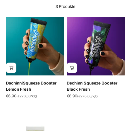
3 Produkte
DschinniSqueeze Booster
DschinniSqueeze Booster
Lemon Fresh
Black Fresh
Angebot
Angebot
€6,90
€6,90
(
€276,00
/kg)
(
€276,00
/kg)