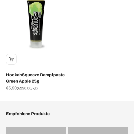
HookahSqueeze Dampfpaste
Green Apple 25g
Angebot
€5,90
(
€236,00
/kg)
Empfohlene Produkte