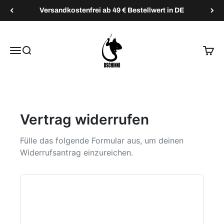
Zum Inhalt springen
Versandkostenfrei ab 49 € Bestellwert in DE
Dschinni Shisha
Menü
Suche
Waren
Vertrag widerrufen
Fülle das folgende Formular aus, um deinen
Widerrufsantrag einzureichen.