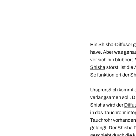
Ein Shisha-Diffusor g
have. Aber was genau 
vor sich hin blubber
Shisha
störst, ist di
So funktioniert der S
Ursprünglich kommt 
verlangsamen soll. D
Shisha wird der
Diffu
in das Tauchrohr integ
Tauchrohr vorhanden,
gelangt. Der Shisha 
geschieht durch die k