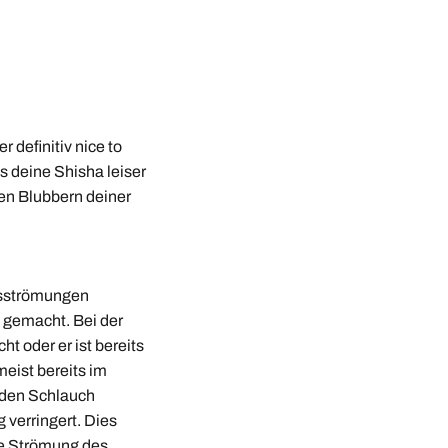
 definitiv nice to
s deine Shisha leiser
en Blubbern deiner
tsströmungen
e gemacht. Bei der
 oder er ist bereits
meist bereits im
den Schlauch
 verringert. Dies
die Strömung des