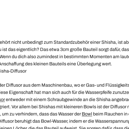
ehört nicht unbedingt zum Standardzubehör einer Shisha, ist aber
ist das eigentlich? Das etwa 3cm große Bauteil sorgt dafür, das
t. Wenn du dich also zumindest in bestimmten Momenten am laut
e Anschaffung des kleinen Bauteils eine Überlegung wert.
hisha-Diffusor
der Diffusor aus dem Maschinenbau, wo er Gas- und Flüssigkei
iese Eigenschaft hat man sich auch für die Wasserpfeife zunutz
sor
entweder mit einem Schraubgewinde an die Shisha angebracht
riert. Vor allem bei Shishas mit kleineren Bowls ist der Diffusor 
 um zu verhindern, dass das Wasser der
Bowl
beim Rauchen in 
Diffusor beruhigt das Bowl-Wasser, indem er die Wasserspannung
leinen Löcher, die das Bauteil aufweist. Sie sorgen dafür, dass 