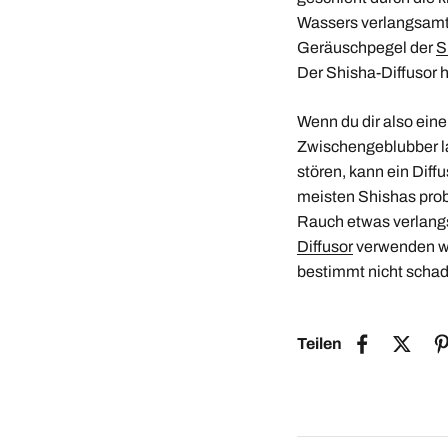
Wassers verlangsamt 
Geräuschpegel der
S
Der Shisha-Diffusor h
Wenn du dir also ein
Zwischengeblubber la
stören, kann ein Diff
meisten Shishas probl
Rauch etwas verlangs
Diffusor
verwenden wil
bestimmt nicht scha
Teilen