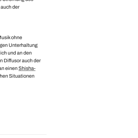
 auch der
Musik ohne
igen Unterhaltung
lich und an den
n Diffusor auch der
man einen
Shisha-
chen Situationen