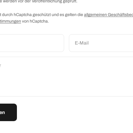
 werden vor der Veröffentlichung geprüft.
st durch hCaptcha geschützt und es gelten die
allgemeinen Geschäftsbe
stimmungen
von hCaptcha.
E-Mail
r
en