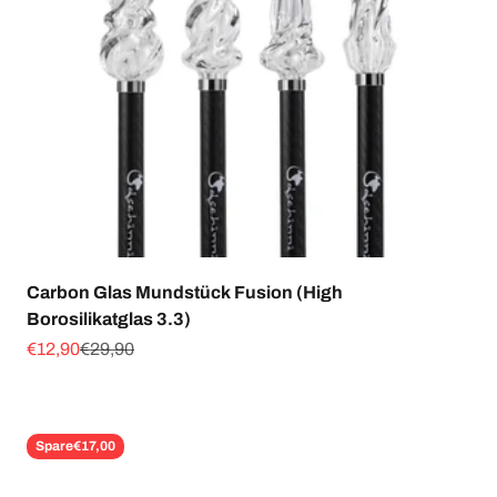
Carbon Glas Mundstück Fusion (High
Borosilikatglas 3.3)
Angebot
Regulärer Preis
€12,90
€29,90
Spare
€17,00