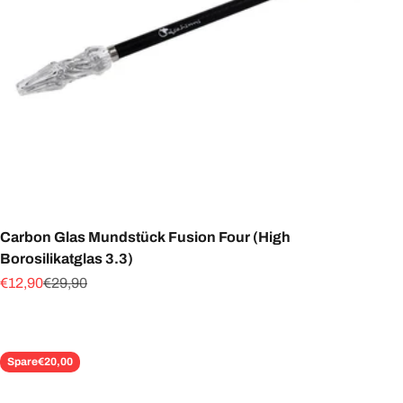
Carbon Glas Mundstück Fusion Four (High
Borosilikatglas 3.3)
Angebot
Regulärer Preis
€12,90
€29,90
Spare
€20,00