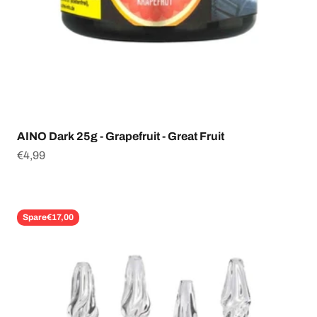
AINO Dark 25g - Grapefruit - Great Fruit
Angebot
€4,99
Spare
€17,00