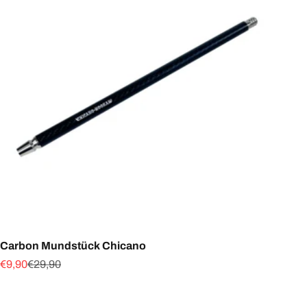
Carbon Mundstück Chicano
Angebot
Regulärer Preis
€9,90
€29,90