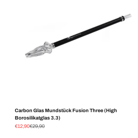
Carbon Glas Mundstück Fusion Three (High
Borosilikatglas 3.3)
Angebot
Regulärer Preis
€12,90
€29,90