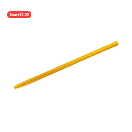
Spare
€5,00