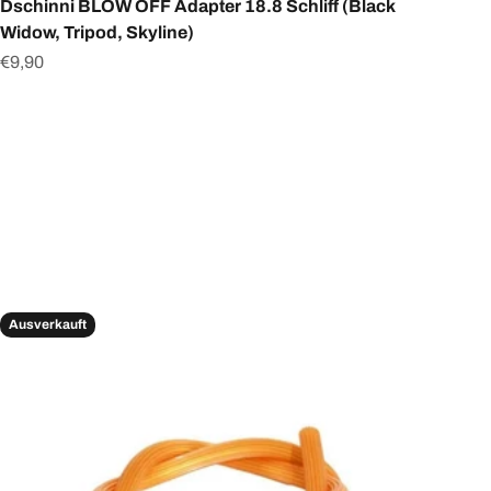
Dschinni BLOW OFF Adapter 18.8 Schliff (Black
Widow, Tripod, Skyline)
Angebot
€9,90
Ausverkauft