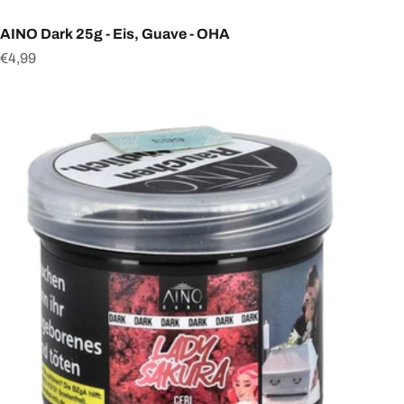
AINO Dark 25g - Eis, Guave - OHA
Angebot
€4,99