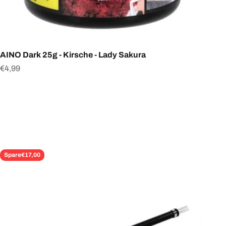
AINO Dark 25g - Kirsche - Lady Sakura
Angebot
€4,99
Spare
€17,00