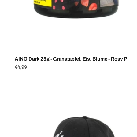
AINO Dark 25g - Granatapfel, Eis, Blume - Rosy P
Angebot
€4,99