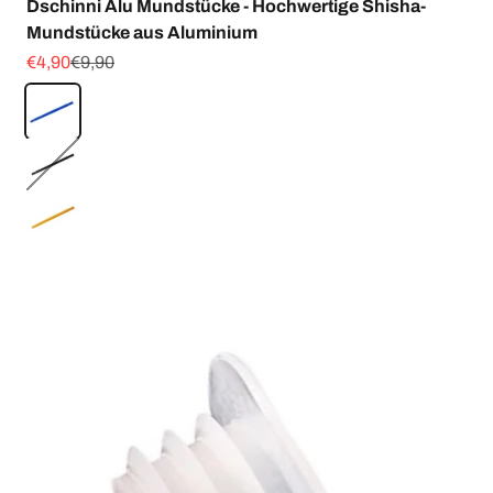
Dschinni Alu Mundstücke - Hochwertige Shisha-
Mundstücke aus Aluminium
Angebot
Regulärer Preis
€4,90
€9,90
Farbe
Blau
Schwarz
Gold