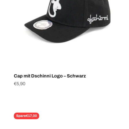
Cap mit Dschinni Logo – Schwarz
Angebot
€5,90
Spare
€17,00