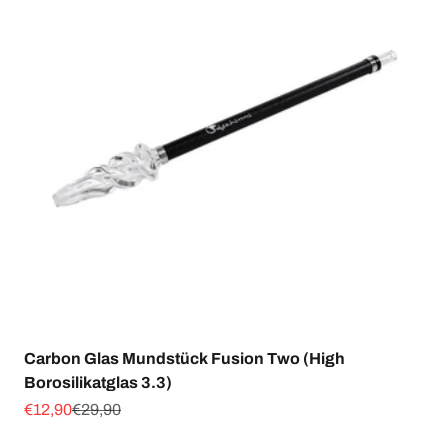
Carbon Glas Mundstück Fusion Two (High
Borosilikatglas 3.3)
Angebot
Regulärer Preis
€12,90
€29,90