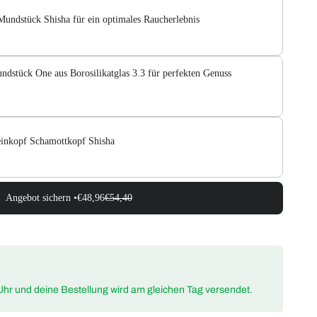
undstück Shisha für ein optimales Raucherlebnis
dstück One aus Borosilikatglas 3.3 für perfekten Genuss
einkopf Schamottkopf Shisha
Angebot sichern •
€48,96
€54,40
Uhr und deine Bestellung wird am gleichen Tag versendet.