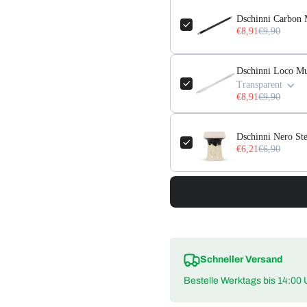
Dschinni Carbon M
€8,91
€9,90
Dschinni Loco Mun
Transparent
€8,91
€9,90
Dschinni Nero St
€6,21
€6,90
Schneller Versand
Bestelle Werktags bis 14:00 