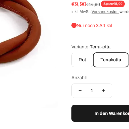
Angebot
€9,90
Regulärer Preis
Spare
€5,00
€14,90
inkl. MwSt.
Versandkosten
werde
Nur noch 3 Artikel
Variante:
Terrakotta
Rot
Terrakotta
Anzahl:
In den Warenko