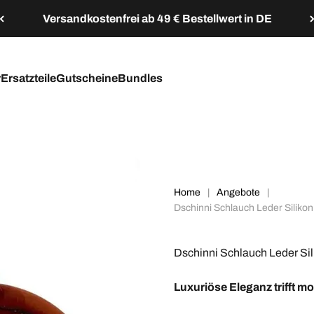
Versandkostenfrei ab 49 € Bestellwert in DE
r
Ersatzteile
Gutscheine
Bundles
Home
|
Angebote
|
Dschinni Schlauch Leder Silikon
Dschinni Schlauch Leder Sil
Luxuriöse Eleganz trifft mo