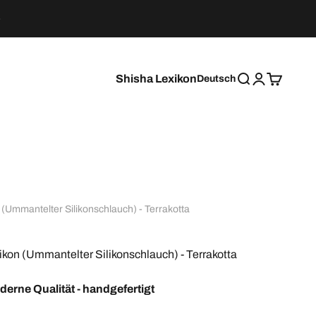
Shisha Lexikon
Deutsch
Suche
Anmelden
Warenkor
 (Ummantelter Silikonschlauch) - Terrakotta
ikon (Ummantelter Silikonschlauch) - Terrakotta
derne Qualität - handgefertigt