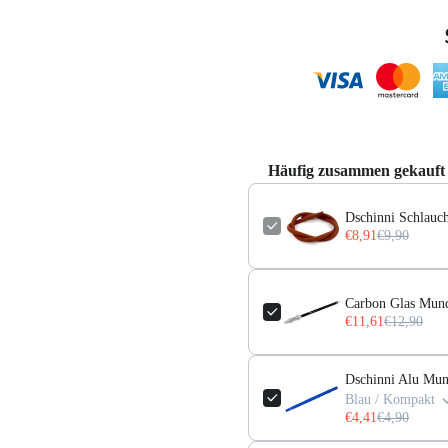
Häufig zusammen gekauft
Dschinni Schlauch
€8,91
€9,90
Carbon Glas Munds
€11,61
€12,90
Dschinni Alu Mun
Blau / Kompakt
€4,41
€4,90