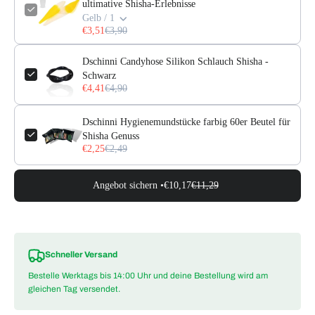
ultimative Shisha-Erlebnisse
Gelb / 1
€3,51
€3,90
Dschinni Candyhose Silikon Schlauch Shisha -
Schwarz
€4,41
€4,90
Dschinni Hygienemundstücke farbig 60er Beutel für
Shisha Genuss
€2,25
€2,49
Angebot sichern •
€10,17
€11,29
Schneller Versand
Bestelle Werktags bis 14:00 Uhr und deine Bestellung wird am
gleichen Tag versendet.