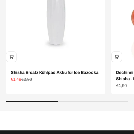
Shisha Ersatz Kühlpad Akku für Ice Bazooka
Dschinni
Shisha -
Angebot
Regulärer Preis
€1,49
€2,90
Angebot
€4,90