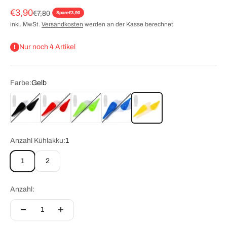
Angebot
€3,90
Regulärer Preis
€7,80
Spare
€3,90
inkl. MwSt.
Versandkosten
werden an der Kasse berechnet
Nur noch 4 Artikel
Farbe:
Gelb
Schwarz
Rot
Grün
Blau
Gelb
Anzahl Kühlakku:
1
1
2
Anzahl: